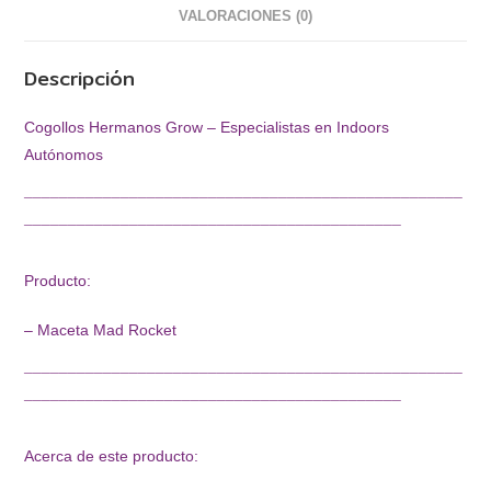
VALORACIONES (0)
Descripción
Cogollos Hermanos Grow – Especialistas en Indoors
Autónomos
¯¯¯¯¯¯¯¯¯¯¯¯¯¯¯¯¯¯¯¯¯¯¯¯¯¯¯¯¯¯¯¯¯¯¯¯¯¯¯¯¯¯¯¯¯¯¯¯¯¯
¯¯¯¯¯¯¯¯¯¯¯¯¯¯¯¯¯¯¯¯¯¯¯¯¯¯¯¯¯¯¯¯¯¯¯¯¯¯¯¯¯¯¯
Producto:
– Maceta Mad Rocket
¯¯¯¯¯¯¯¯¯¯¯¯¯¯¯¯¯¯¯¯¯¯¯¯¯¯¯¯¯¯¯¯¯¯¯¯¯¯¯¯¯¯¯¯¯¯¯¯¯¯
¯¯¯¯¯¯¯¯¯¯¯¯¯¯¯¯¯¯¯¯¯¯¯¯¯¯¯¯¯¯¯¯¯¯¯¯¯¯¯¯¯¯¯
Acerca de este producto: