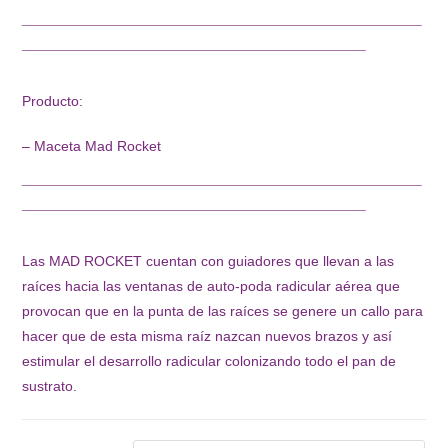
¯¯¯¯¯¯¯¯¯¯¯¯¯¯¯¯¯¯¯¯¯¯¯¯¯¯¯¯¯¯¯¯¯¯¯¯¯¯¯¯¯¯¯¯¯¯¯¯¯¯
¯¯¯¯¯¯¯¯¯¯¯¯¯¯¯¯¯¯¯¯¯¯¯¯¯¯¯¯¯¯¯¯¯¯¯¯¯¯¯¯¯¯¯
Producto:
– Maceta Mad Rocket
¯¯¯¯¯¯¯¯¯¯¯¯¯¯¯¯¯¯¯¯¯¯¯¯¯¯¯¯¯¯¯¯¯¯¯¯¯¯¯¯¯¯¯¯¯¯¯¯¯¯
¯¯¯¯¯¯¯¯¯¯¯¯¯¯¯¯¯¯¯¯¯¯¯¯¯¯¯¯¯¯¯¯¯¯¯¯¯¯¯¯¯¯¯
Las MAD ROCKET cuentan con guiadores que llevan a las
raíces hacia las ventanas de auto-poda radicular aérea que
provocan que en la punta de las raíces se genere un callo para
hacer que de esta misma raíz nazcan nuevos brazos y así
estimular el desarrollo radicular colonizando todo el pan de
sustrato.