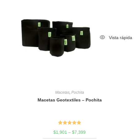
Vista rápida
Macetas
,
Pochita
Macetas Geotextiles – Pochita
Valorado en
$
1,901
–
$
7,399
5.00
de 5