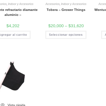
orios
,
Indoor y Accesorios
Accesorios
,
Indoor y Accesorios
Acces
nte refractario diamante
Tobera – Grower Things
Wentux
aluminio –
$
4,202
$
20,000
–
$
31,620
Agregar al carrito
Seleccionar opciones
Vista rápida