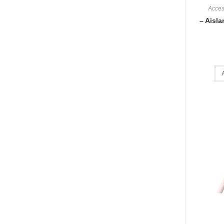
Acces
– Aisla