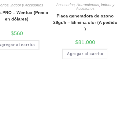
Accesorios
,
Herramientas
,
Indoor y
orios
,
Indoor y Accesorios
Accesorios
-PRO – Wentux (Precio
Placa generadora de ozono
en dólares)
28gr/h – Elimina olor (A pedido
)
$
560
$
81,000
Agregar al carrito
Agregar al carrito