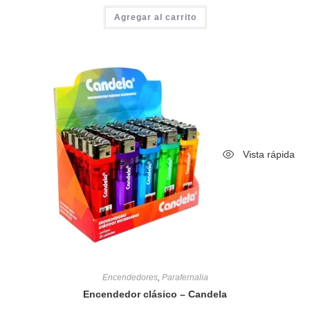
Agregar al carrito
Vista rápida
Encendedores
,
Parafernalia
Encendedor clásico – Candela