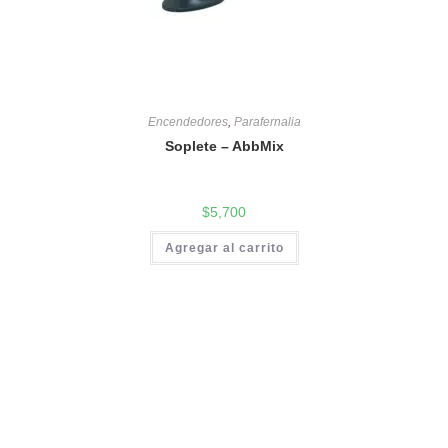
Encendedores
,
Parafernalia
Soplete – AbbMix
$
5,700
Agregar al carrito