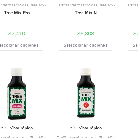
zantes/Insecticidas
,
Tree Mixx
Fertilizantes/Insecticidas
,
Tree Mixx
Fertili
Tree Mix Pro
Tree Mix N
$
7,410
$
6,303
$
leccionar opciones
Seleccionar opciones
Se
Vista rápida
Vista rápida