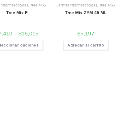
zantes/Insecticidas
,
Tree Mixx
Fertilizantes/Insecticidas
,
Tree Mixx
Tree Mix F
Tree Mix ZYM 45 ML
7,410
–
$
15,015
$
5,197
leccionar opciones
Agregar al carrito