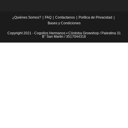
¿Quiénes Somos?
FAQ
Contactanos
Política de Privacidad
Bases y Condiciones
Copyright 2021 - Cogollos Hermanos • Córdoba Growshop / Palestina 31
B° San Martin / 3517044316