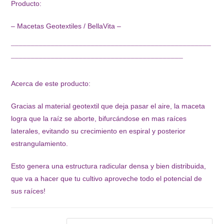
Producto:
puntuación
de cliente
– Macetas Geotextiles / BellaVita –
¯¯¯¯¯¯¯¯¯¯¯¯¯¯¯¯¯¯¯¯¯¯¯¯¯¯¯¯¯¯¯¯¯¯¯¯¯¯¯¯¯¯¯¯¯¯¯¯¯¯
¯¯¯¯¯¯¯¯¯¯¯¯¯¯¯¯¯¯¯¯¯¯¯¯¯¯¯¯¯¯¯¯¯¯¯¯¯¯¯¯¯¯¯
Acerca de este producto:
Gracias al material geotextil que deja pasar el aire, la maceta
logra que la raíz se aborte, bifurcándose en mas raíces
laterales, evitando su crecimiento en espiral y posterior
estrangulamiento.
Esto genera una estructura radicular densa y bien distribuida,
que va a hacer que tu cultivo aproveche todo el potencial de
sus raíces!