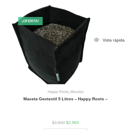
¡OFERTA!
Vista rápida
Happy Roots
,
Macetas
Maceta Geotextil 5 Litros – Happy Roots –
$
3,800
$
2,960