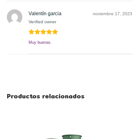
Valentín garcia
noviembre 17, 2023
Verified owner
Valorado en
Muy buenas.
5
de 5
Productos relacionados