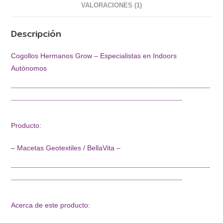
VALORACIONES (1)
Descripción
Cogollos Hermanos Grow – Especialistas en Indoors
Autónomos
¯¯¯¯¯¯¯¯¯¯¯¯¯¯¯¯¯¯¯¯¯¯¯¯¯¯¯¯¯¯¯¯¯¯¯¯¯¯¯¯¯¯¯¯¯¯¯¯¯¯
¯¯¯¯¯¯¯¯¯¯¯¯¯¯¯¯¯¯¯¯¯¯¯¯¯¯¯¯¯¯¯¯¯¯¯¯¯¯¯¯¯¯¯
Producto:
– Macetas Geotextiles / BellaVita –
¯¯¯¯¯¯¯¯¯¯¯¯¯¯¯¯¯¯¯¯¯¯¯¯¯¯¯¯¯¯¯¯¯¯¯¯¯¯¯¯¯¯¯¯¯¯¯¯¯¯
¯¯¯¯¯¯¯¯¯¯¯¯¯¯¯¯¯¯¯¯¯¯¯¯¯¯¯¯¯¯¯¯¯¯¯¯¯¯¯¯¯¯¯
Acerca de este producto: