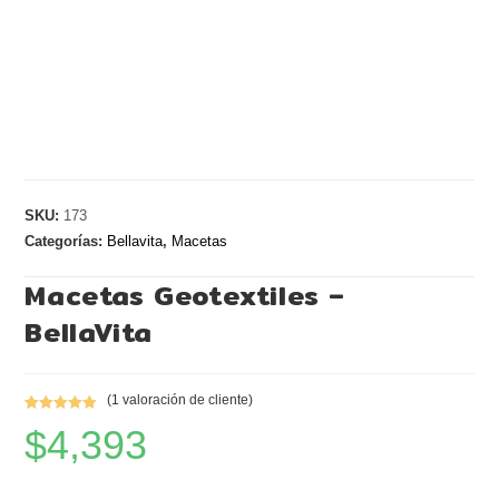
SKU:
173
Categorías:
Bellavita
,
Macetas
Macetas Geotextiles –
BellaVita
(
1
valoración de cliente)
Valorado
1
$
4,393
5.00
sobre
5 basado
en