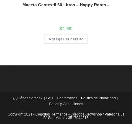
Maceta Geotextil 60 Litros – Happy Roots –
$
7,980
Agregar al carrito
¿Quiénes Somos?
FAQ
Contactanos
Política de Privacidad
Bases y Condiciones
Copyright 2021 - Cogollos Hermanos • Córdoba Growshop / Palestina 31
B° San Martin / 3517044316