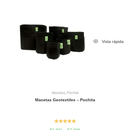
Vista rápida
Macetas
,
Pochita
Macetas Geotextiles – Pochita
Valorado en
$
1,901
–
$
7,399