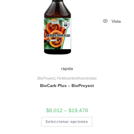
Vista
rápida
BioProyect
,
Fertilizantes/Insecticidas
BioCarb Plus – BioProyect
$
8,012
–
$
19,478
Seleccionar opciones