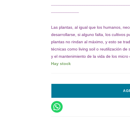
¯¯¯¯¯¯¯¯¯¯¯¯¯¯¯¯¯¯¯¯¯¯¯¯¯¯¯¯¯¯¯¯¯¯
¯¯¯¯¯¯¯¯¯¯¯¯
Las plantas, al igual que los humanos, n
desarrollarse, si alguno falta, los cultivos
plantas no rindan al máximo, y esto se tr
técnicas como living soil o reutilización de
y el mantenimiento de la vida de los micro
Hay stock
AG