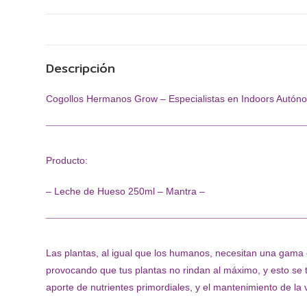
Descripción
Cogollos Hermanos Grow – Especialistas en Indoors Autón
¯¯¯¯¯¯¯¯¯¯¯¯¯¯¯¯¯¯¯¯¯¯¯¯¯¯¯¯¯¯¯¯¯¯¯¯¯¯¯¯¯¯¯¯¯¯¯
Producto:
– Leche de Hueso 250ml – Mantra –
¯¯¯¯¯¯¯¯¯¯¯¯¯¯¯¯¯¯¯¯¯¯¯¯¯¯¯¯¯¯¯¯¯¯¯¯¯¯¯¯¯¯¯¯¯¯¯
Las plantas, al igual que los humanos, necesitan una gama co
provocando que tus plantas no rindan al máximo, y esto se t
aporte de nutrientes primordiales, y el mantenimiento de la