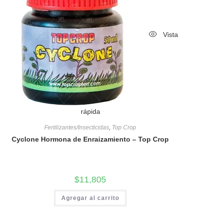
Vista
rápida
Fertilizantes/Insecticidas
,
Top Crop
Cyclone Hormona de Enraizamiento – Top Crop
$
11,805
Agregar al carrito