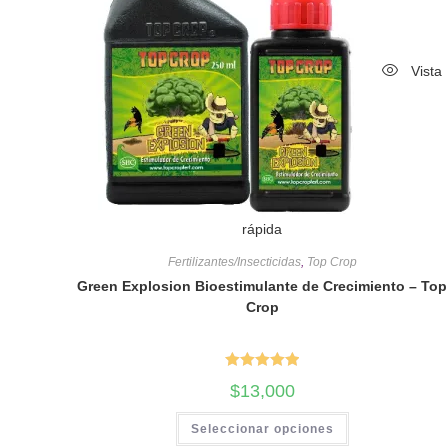
Vista
rápida
Fertilizantes/Insecticidas
,
Top Crop
Green Explosion Bioestimulante de Crecimiento – Top
Crop
Valorado en
$
13,000
5.00
de 5
Seleccionar opciones