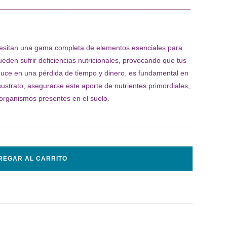
¯¯¯¯¯¯¯¯¯¯¯¯¯¯¯¯¯¯¯¯¯¯¯¯¯¯¯¯¯¯¯¯¯¯¯¯¯¯¯¯¯¯¯¯¯¯¯
ecesitan una gama completa de elementos esenciales para
 pueden sufrir deficiencias nutricionales, provocando que tus
aduce en una pérdida de tiempo y dinero. es fundamental en
 sustrato, asegurarse este aporte de nutrientes primordiales,
 organismos presentes en el suelo.
REGAR AL CARRITO