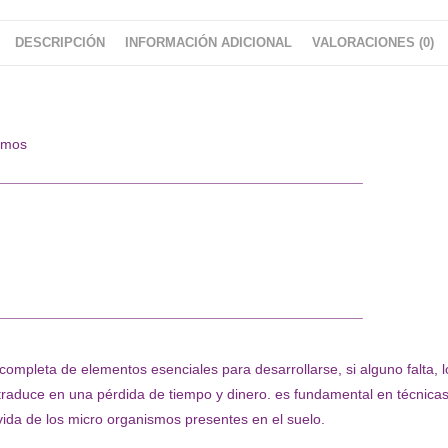
DESCRIPCIÓN
INFORMACIÓN ADICIONAL
VALORACIONES (0)
omos
¯¯¯¯¯¯¯¯¯¯¯¯¯¯¯¯¯¯¯¯¯¯¯¯¯¯¯¯¯¯¯¯¯¯¯¯¯¯¯¯¯¯¯¯¯¯
¯¯¯¯¯¯¯¯¯¯¯¯¯¯¯¯¯¯¯¯¯¯¯¯¯¯¯¯¯¯¯¯¯¯¯¯¯¯¯¯¯¯¯¯¯¯
mpleta de elementos esenciales para desarrollarse, si alguno falta, los
raduce en una pérdida de tiempo y dinero. es fundamental en técnicas c
 vida de los micro organismos presentes en el suelo.