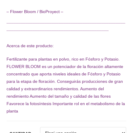
– Flower Bloom / BioProyect –
¯¯¯¯¯¯¯¯¯¯¯¯¯¯¯¯¯¯¯¯¯¯¯¯¯¯¯¯¯¯¯¯¯¯¯¯¯¯¯¯¯¯¯¯¯¯¯¯¯¯
¯¯¯¯¯¯¯¯¯¯¯¯¯¯¯¯¯¯¯¯¯¯¯¯¯¯¯¯¯¯¯¯¯¯¯¯¯¯¯¯¯¯¯
Acerca de este producto:
Fertilizante para plantas en polvo, rico en Fósforo y Potasio.
FLOWER BLOOM es un potenciador de la floración altamente
concentrado que aporta niveles ideales de Fósforo y Potasio
para la etapa de floración. Conseguirás producciones de gran
calidad y extraordinarios rendimientos. Aumento del
rendimiento Aumento del tamaño y calidad de las flores
Favorece la fotosíntesis Importante rol en el metabolismo de la
planta