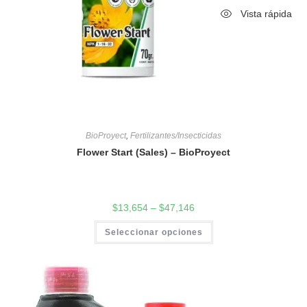
Vista rápida
BioProyect
,
Fertilizantes/Insecticidas
Flower Start (Sales) – BioProyect
$
13,654
–
$
47,146
Seleccionar opciones