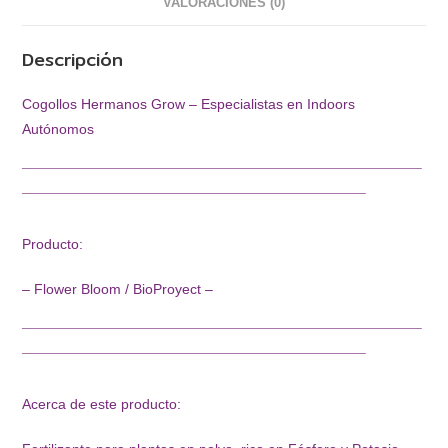
VALORACIONES (0)
Descripción
Cogollos Hermanos Grow – Especialistas en Indoors
Autónomos
¯¯¯¯¯¯¯¯¯¯¯¯¯¯¯¯¯¯¯¯¯¯¯¯¯¯¯¯¯¯¯¯¯¯¯¯¯¯¯¯¯¯¯¯¯¯¯¯¯¯
¯¯¯¯¯¯¯¯¯¯¯¯¯¯¯¯¯¯¯¯¯¯¯¯¯¯¯¯¯¯¯¯¯¯¯¯¯¯¯¯¯¯¯
Producto:
– Flower Bloom / BioProyect –
¯¯¯¯¯¯¯¯¯¯¯¯¯¯¯¯¯¯¯¯¯¯¯¯¯¯¯¯¯¯¯¯¯¯¯¯¯¯¯¯¯¯¯¯¯¯¯¯¯¯
¯¯¯¯¯¯¯¯¯¯¯¯¯¯¯¯¯¯¯¯¯¯¯¯¯¯¯¯¯¯¯¯¯¯¯¯¯¯¯¯¯¯¯
Acerca de este producto: