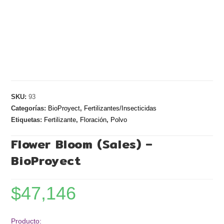
SKU:
93
Categorías:
BioProyect
,
Fertilizantes/Insecticidas
Etiquetas:
Fertilizante
,
Floración
,
Polvo
Flower Bloom (Sales) –
BioProyect
$
47,146
Producto: