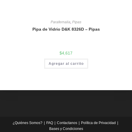
Parafernalia
,
Pipas
Pipa de Vidrio D&K 8326D – Pipas
$
4,617
Agregar al carrito
¿Quiénes Somos?
FAQ
Contactanos
Política de Privacidad
Bases y Condiciones