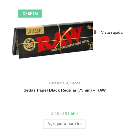
¡OFERTA!
Vista rápida
Parafernalia
,
Sedas
Sedas Papel Black Regular (79mm) – RAW
$
2,820
$
1,500
Agregar al carrito