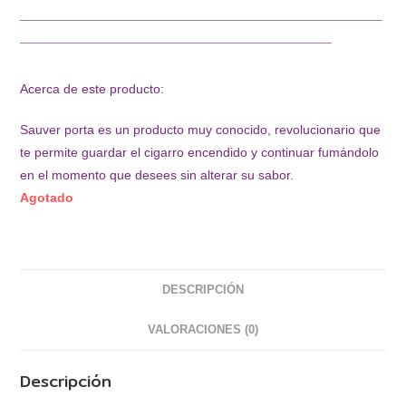
¯¯¯¯¯¯¯¯¯¯¯¯¯¯¯¯¯¯¯¯¯¯¯¯¯¯¯¯¯¯¯¯¯¯¯¯¯¯¯¯¯¯¯¯¯¯¯¯¯¯
¯¯¯¯¯¯¯¯¯¯¯¯¯¯¯¯¯¯¯¯¯¯¯¯¯¯¯¯¯¯¯¯¯¯¯¯¯¯¯¯¯¯¯
Acerca de este producto:
Sauver porta es un producto muy conocido, revolucionario que
te permite guardar el cigarro encendido y continuar fumándolo
en el momento que desees sin alterar su sabor.
Agotado
DESCRIPCIÓN
VALORACIONES (0)
Descripción