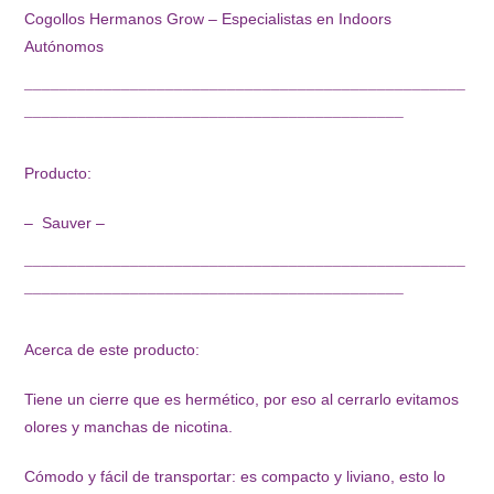
Cogollos Hermanos Grow – Especialistas en Indoors
Autónomos
¯¯¯¯¯¯¯¯¯¯¯¯¯¯¯¯¯¯¯¯¯¯¯¯¯¯¯¯¯¯¯¯¯¯¯¯¯¯¯¯¯¯¯¯¯¯¯¯¯¯
¯¯¯¯¯¯¯¯¯¯¯¯¯¯¯¯¯¯¯¯¯¯¯¯¯¯¯¯¯¯¯¯¯¯¯¯¯¯¯¯¯¯¯
Producto:
– Sauver –
¯¯¯¯¯¯¯¯¯¯¯¯¯¯¯¯¯¯¯¯¯¯¯¯¯¯¯¯¯¯¯¯¯¯¯¯¯¯¯¯¯¯¯¯¯¯¯¯¯¯
¯¯¯¯¯¯¯¯¯¯¯¯¯¯¯¯¯¯¯¯¯¯¯¯¯¯¯¯¯¯¯¯¯¯¯¯¯¯¯¯¯¯¯
Acerca de este producto:
Tiene un cierre que es hermético, por eso al cerrarlo evitamos
olores y manchas de nicotina.
Cómodo y fácil de transportar: es compacto y liviano, esto lo