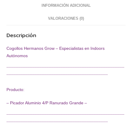
INFORMACIÓN ADICIONAL
VALORACIONES (0)
Descripción
Cogollos Hermanos Grow – Especialistas en Indoors
Autónomos
¯¯¯¯¯¯¯¯¯¯¯¯¯¯¯¯¯¯¯¯¯¯¯¯¯¯¯¯¯¯¯¯¯¯¯¯¯¯¯¯¯¯¯¯¯¯¯¯¯¯
¯¯¯¯¯¯¯¯¯¯¯¯¯¯¯¯¯¯¯¯¯¯¯¯¯¯¯¯¯¯¯¯¯¯¯¯¯¯¯¯¯¯¯
Producto:
– Picador Aluminio 4/P Ranurado Grande –
¯¯¯¯¯¯¯¯¯¯¯¯¯¯¯¯¯¯¯¯¯¯¯¯¯¯¯¯¯¯¯¯¯¯¯¯¯¯¯¯¯¯¯¯¯¯¯¯¯¯
¯¯¯¯¯¯¯¯¯¯¯¯¯¯¯¯¯¯¯¯¯¯¯¯¯¯¯¯¯¯¯¯¯¯¯¯¯¯¯¯¯¯¯