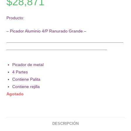
$
28,871
Producto:
– Picador Aluminio 4/P Ranurado Grande –
¯¯¯¯¯¯¯¯¯¯¯¯¯¯¯¯¯¯¯¯¯¯¯¯¯¯¯¯¯¯¯¯¯¯¯¯¯¯¯¯¯¯¯¯¯¯¯¯¯¯
¯¯¯¯¯¯¯¯¯¯¯¯¯¯¯¯¯¯¯¯¯¯¯¯¯¯¯¯¯¯¯¯¯¯¯¯¯¯¯¯¯¯¯
Picador de metal
4 Partes
Contiene Palita
Contiene rejilla
Agotado
DESCRIPCIÓN