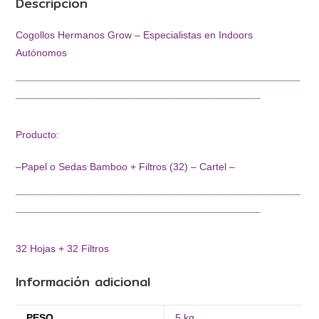
Descripción
Cogollos Hermanos Grow – Especialistas en Indoors
Autónomos
¯¯¯¯¯¯¯¯¯¯¯¯¯¯¯¯¯¯¯¯¯¯¯¯¯¯¯¯¯¯¯¯¯¯¯¯¯¯¯¯¯¯¯¯¯¯¯¯¯¯
¯¯¯¯¯¯¯¯¯¯¯¯¯¯¯¯¯¯¯¯¯¯¯¯¯¯¯¯¯¯¯¯¯¯¯¯¯¯¯¯¯¯¯
Producto:
–Papel o Sedas Bamboo + Filtros (32) – Cartel –
¯¯¯¯¯¯¯¯¯¯¯¯¯¯¯¯¯¯¯¯¯¯¯¯¯¯¯¯¯¯¯¯¯¯¯¯¯¯¯¯¯¯¯¯¯¯¯¯¯¯
¯¯¯¯¯¯¯¯¯¯¯¯¯¯¯¯¯¯¯¯¯¯¯¯¯¯¯¯¯¯¯¯¯¯¯¯¯¯¯¯¯¯¯
32 Hojas + 32 Filtros
Información adicional
PESO
5 kg