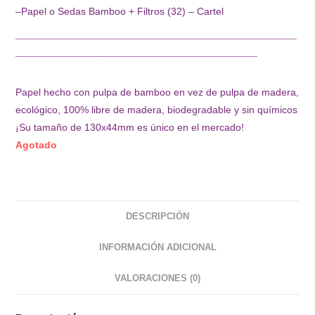
–Papel o Sedas Bamboo + Filtros (32) – Cartel
¯¯¯¯¯¯¯¯¯¯¯¯¯¯¯¯¯¯¯¯¯¯¯¯¯¯¯¯¯¯¯¯¯¯¯¯¯¯¯¯¯¯¯¯¯¯¯¯¯¯
¯¯¯¯¯¯¯¯¯¯¯¯¯¯¯¯¯¯¯¯¯¯¯¯¯¯¯¯¯¯¯¯¯¯¯¯¯¯¯¯¯¯¯
Papel hecho con pulpa de bamboo en vez de pulpa de madera,
ecológico, 100% libre de madera, biodegradable y sin químicos
¡Su tamaño de 130x44mm es único en el mercado!
Agotado
DESCRIPCIÓN
INFORMACIÓN ADICIONAL
VALORACIONES (0)