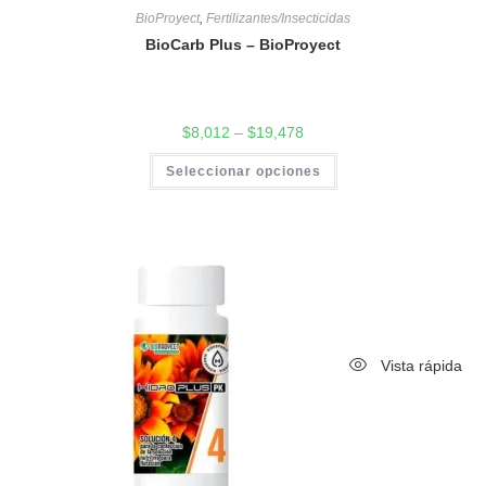
BioProyect
,
Fertilizantes/Insecticidas
BioCarb Plus – BioProyect
$
8,012
–
$
19,478
Seleccionar opciones
Vista rápida