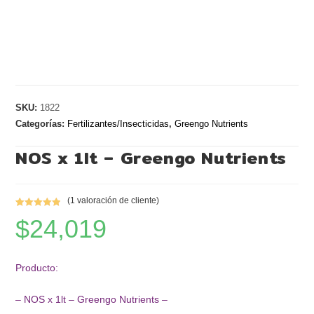
SKU:
1822
Categorías:
Fertilizantes/Insecticidas
,
Greengo Nutrients
NOS x 1lt – Greengo Nutrients
(
1
valoración de cliente)
Valorado
1
$
24,019
5.00
sobre
5 basado
en
Producto:
puntuación
de cliente
– NOS x 1lt – Greengo Nutrients –