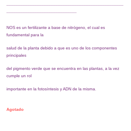
¯¯¯¯¯¯¯¯¯¯¯¯¯¯¯¯¯¯¯¯¯¯¯¯¯¯¯¯¯¯¯¯¯¯¯¯¯¯¯¯¯¯¯¯¯¯¯¯¯¯
¯¯¯¯¯¯¯¯¯¯¯¯¯¯¯¯¯¯¯¯¯¯¯¯¯¯¯¯¯¯
NOS es un fertilizante a base de nitrógeno, el cual es
fundamental para la
salud de la planta debido a que es uno de los componentes
principales
del pigmento verde que se encuentra en las plantas, a la vez
cumple un rol
importante en la fotosíntesis y ADN de la misma.
Agotado