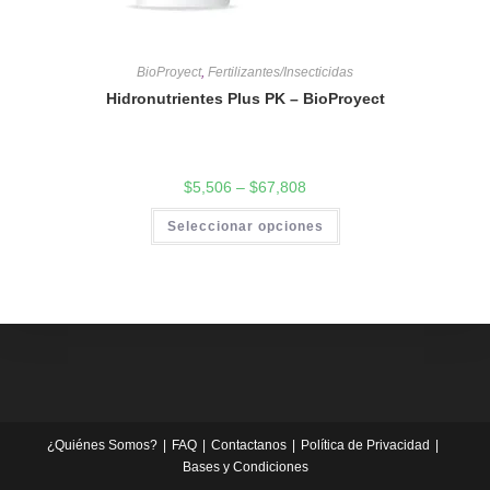
BioProyect
,
Fertilizantes/Insecticidas
Hidronutrientes Plus PK – BioProyect
$
5,506
–
$
67,808
Seleccionar opciones
¿Quiénes Somos?
FAQ
Contactanos
Política de Privacidad
Bases y Condiciones