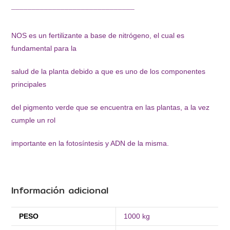
¯¯¯¯¯¯¯¯¯¯¯¯¯¯¯¯¯¯¯¯¯¯¯¯¯¯¯¯¯¯
NOS es un fertilizante a base de nitrógeno, el cual es
fundamental para la
salud de la planta debido a que es uno de los componentes
principales
del pigmento verde que se encuentra en las plantas, a la vez
cumple un rol
importante en la fotosíntesis y ADN de la misma.
Información adicional
PESO
1000 kg