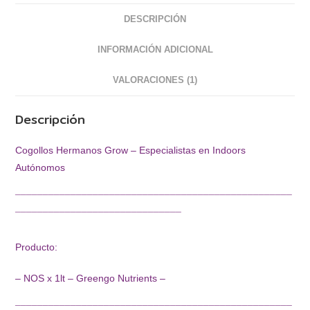
DESCRIPCIÓN
INFORMACIÓN ADICIONAL
VALORACIONES (1)
Descripción
Cogollos Hermanos Grow – Especialistas en Indoors
Autónomos
¯¯¯¯¯¯¯¯¯¯¯¯¯¯¯¯¯¯¯¯¯¯¯¯¯¯¯¯¯¯¯¯¯¯¯¯¯¯¯¯¯¯¯¯¯¯¯¯¯¯
¯¯¯¯¯¯¯¯¯¯¯¯¯¯¯¯¯¯¯¯¯¯¯¯¯¯¯¯¯¯
Producto:
– NOS x 1lt – Greengo Nutrients –
¯¯¯¯¯¯¯¯¯¯¯¯¯¯¯¯¯¯¯¯¯¯¯¯¯¯¯¯¯¯¯¯¯¯¯¯¯¯¯¯¯¯¯¯¯¯¯¯¯¯