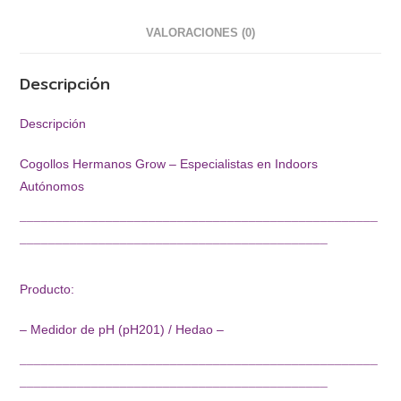
VALORACIONES (0)
Descripción
Descripción
Cogollos Hermanos Grow – Especialistas en Indoors
Autónomos
¯¯¯¯¯¯¯¯¯¯¯¯¯¯¯¯¯¯¯¯¯¯¯¯¯¯¯¯¯¯¯¯¯¯¯¯¯¯¯¯¯¯¯¯¯¯¯¯¯¯
¯¯¯¯¯¯¯¯¯¯¯¯¯¯¯¯¯¯¯¯¯¯¯¯¯¯¯¯¯¯¯¯¯¯¯¯¯¯¯¯¯¯¯
Producto:
– Medidor de pH (pH201) / Hedao –
¯¯¯¯¯¯¯¯¯¯¯¯¯¯¯¯¯¯¯¯¯¯¯¯¯¯¯¯¯¯¯¯¯¯¯¯¯¯¯¯¯¯¯¯¯¯¯¯¯¯
¯¯¯¯¯¯¯¯¯¯¯¯¯¯¯¯¯¯¯¯¯¯¯¯¯¯¯¯¯¯¯¯¯¯¯¯¯¯¯¯¯¯¯