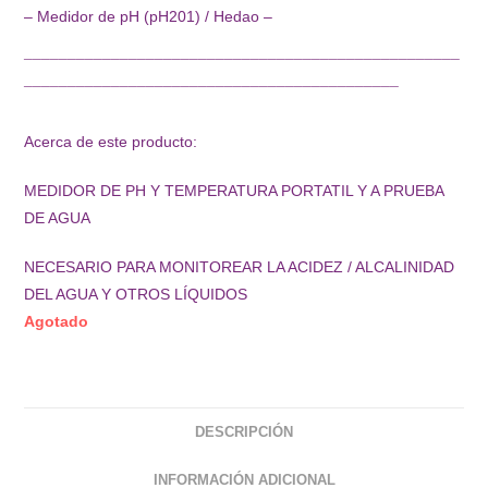
– Medidor de pH (pH201) / Hedao –
¯¯¯¯¯¯¯¯¯¯¯¯¯¯¯¯¯¯¯¯¯¯¯¯¯¯¯¯¯¯¯¯¯¯¯¯¯¯¯¯¯¯¯¯¯¯¯¯¯¯
¯¯¯¯¯¯¯¯¯¯¯¯¯¯¯¯¯¯¯¯¯¯¯¯¯¯¯¯¯¯¯¯¯¯¯¯¯¯¯¯¯¯¯
Acerca de este producto:
MEDIDOR DE PH Y TEMPERATURA PORTATIL Y A PRUEBA
DE AGUA
NECESARIO PARA MONITOREAR LA ACIDEZ / ALCALINIDAD
DEL AGUA Y OTROS LÍQUIDOS
Agotado
DESCRIPCIÓN
INFORMACIÓN ADICIONAL