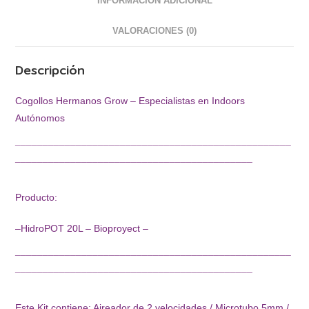
INFORMACIÓN ADICIONAL
VALORACIONES (0)
Descripción
Cogollos Hermanos Grow – Especialistas en Indoors
Autónomos
¯¯¯¯¯¯¯¯¯¯¯¯¯¯¯¯¯¯¯¯¯¯¯¯¯¯¯¯¯¯¯¯¯¯¯¯¯¯¯¯¯¯¯¯¯¯¯¯¯¯
¯¯¯¯¯¯¯¯¯¯¯¯¯¯¯¯¯¯¯¯¯¯¯¯¯¯¯¯¯¯¯¯¯¯¯¯¯¯¯¯¯¯¯
Producto:
–HidroPOT 20L – Bioproyect –
¯¯¯¯¯¯¯¯¯¯¯¯¯¯¯¯¯¯¯¯¯¯¯¯¯¯¯¯¯¯¯¯¯¯¯¯¯¯¯¯¯¯¯¯¯¯¯¯¯¯
¯¯¯¯¯¯¯¯¯¯¯¯¯¯¯¯¯¯¯¯¯¯¯¯¯¯¯¯¯¯¯¯¯¯¯¯¯¯¯¯¯¯¯
Este Kit contiene: Aireador de 2 velocidades / Microtubo 5mm /