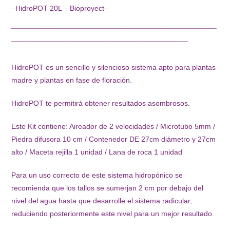
–HidroPOT 20L – Bioproyect–
¯¯¯¯¯¯¯¯¯¯¯¯¯¯¯¯¯¯¯¯¯¯¯¯¯¯¯¯¯¯¯¯¯¯¯¯¯¯¯¯¯¯¯¯¯¯¯¯¯¯
¯¯¯¯¯¯¯¯¯¯¯¯¯¯¯¯¯¯¯¯¯¯¯¯¯¯¯¯¯¯¯¯¯¯¯¯¯¯¯¯¯¯¯
HidroPOT es un sencillo y silencioso sistema apto para plantas
madre y plantas en fase de floración.
HidroPOT te permitirá obtener resultados asombrosos.
Este Kit contiene: Aireador de 2 velocidades / Microtubo 5mm /
Piedra difusora 10 cm / Contenedor DE 27cm diámetro y 27cm
alto / Maceta rejilla 1 unidad / Lana de roca 1 unidad
Para un uso correcto de este sistema hidropónico se
recomienda que los tallos se sumerjan 2 cm por debajo del
nivel del agua hasta que desarrolle el sistema radicular,
reduciendo posteriormente este nivel para un mejor resultado.