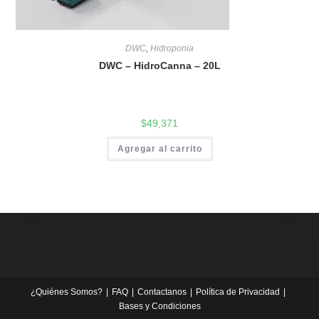
DWC
,
Hidroponia
DWC – HidroCanna – 20L
$
49,371
Agregar al carrito
¿Quiénes Somos?
FAQ
Contactanos
Política de Privacidad
Bases y Condiciones