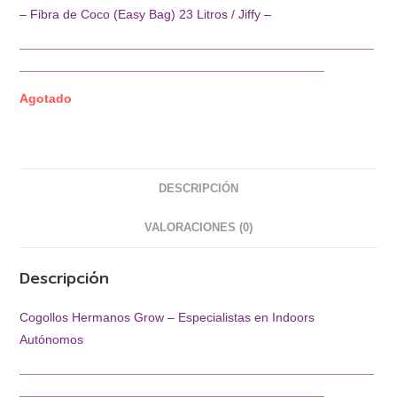
– Fibra de Coco (Easy Bag) 23 Litros / Jiffy –
¯¯¯¯¯¯¯¯¯¯¯¯¯¯¯¯¯¯¯¯¯¯¯¯¯¯¯¯¯¯¯¯¯¯¯¯¯¯¯¯¯¯¯¯¯¯¯¯¯¯
¯¯¯¯¯¯¯¯¯¯¯¯¯¯¯¯¯¯¯¯¯¯¯¯¯¯¯¯¯¯¯¯¯¯¯¯¯¯¯¯¯¯¯
Agotado
DESCRIPCIÓN
VALORACIONES (0)
Descripción
Cogollos Hermanos Grow – Especialistas en Indoors
Autónomos
¯¯¯¯¯¯¯¯¯¯¯¯¯¯¯¯¯¯¯¯¯¯¯¯¯¯¯¯¯¯¯¯¯¯¯¯¯¯¯¯¯¯¯¯¯¯¯¯¯¯