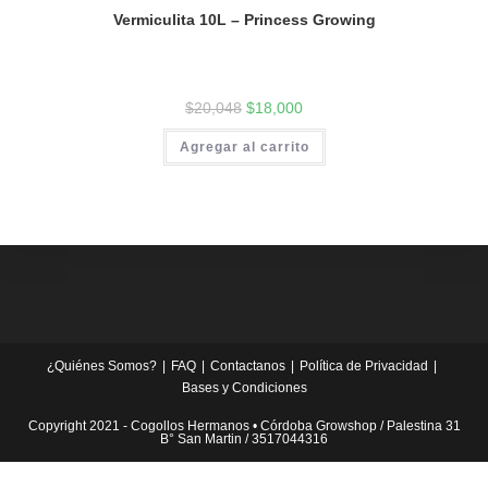
Vermiculita 10L – Princess Growing
$
20,048
$
18,000
Agregar al carrito
¿Quiénes Somos?
FAQ
Contactanos
Política de Privacidad
Bases y Condiciones
Copyright 2021 - Cogollos Hermanos • Córdoba Growshop / Palestina 31
B° San Martin / 3517044316