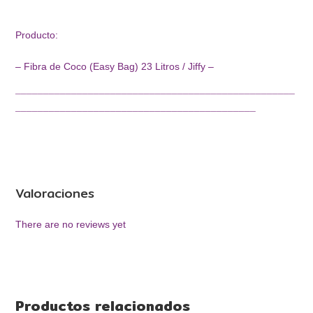
¯¯¯¯¯¯¯¯¯¯¯¯¯¯¯¯¯¯¯¯¯¯¯¯¯¯¯¯¯¯¯¯¯¯¯¯¯¯¯¯¯¯¯
Producto:
– Fibra de Coco (Easy Bag) 23 Litros / Jiffy –
¯¯¯¯¯¯¯¯¯¯¯¯¯¯¯¯¯¯¯¯¯¯¯¯¯¯¯¯¯¯¯¯¯¯¯¯¯¯¯¯¯¯¯¯¯¯¯¯¯¯
¯¯¯¯¯¯¯¯¯¯¯¯¯¯¯¯¯¯¯¯¯¯¯¯¯¯¯¯¯¯¯¯¯¯¯¯¯¯¯¯¯¯¯
Valoraciones
There are no reviews yet
Productos relacionados