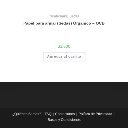
Parafernalia
,
Sedas
Papel para armar (Sedas) Organico – OCB
$
1,500
Agregar al carrito
¿Quiénes Somos?
FAQ
Contactanos
Política de Privacidad
Bases y Condiciones