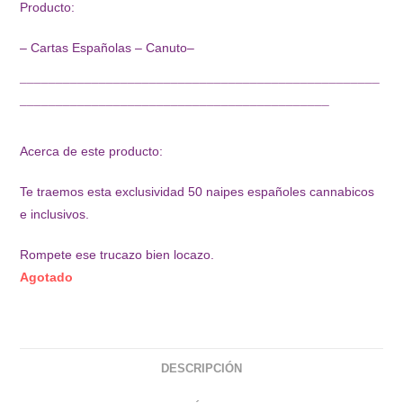
Producto:
– Cartas Españolas – Canuto–
¯¯¯¯¯¯¯¯¯¯¯¯¯¯¯¯¯¯¯¯¯¯¯¯¯¯¯¯¯¯¯¯¯¯¯¯¯¯¯¯¯¯¯¯¯¯¯¯¯¯
¯¯¯¯¯¯¯¯¯¯¯¯¯¯¯¯¯¯¯¯¯¯¯¯¯¯¯¯¯¯¯¯¯¯¯¯¯¯¯¯¯¯¯
Acerca de este producto:
Te traemos esta exclusividad 50 naipes españoles cannabicos
e inclusivos.
Rompete ese trucazo bien locazo.
Agotado
DESCRIPCIÓN