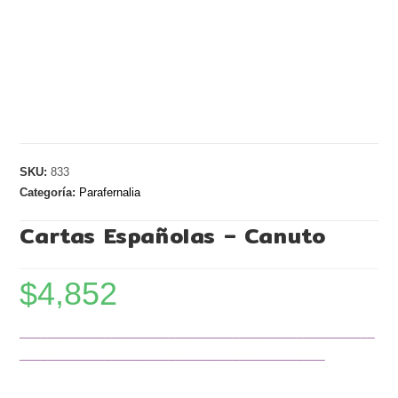
SKU:
833
Categoría:
Parafernalia
Cartas Españolas – Canuto
$
4,852
¯¯¯¯¯¯¯¯¯¯¯¯¯¯¯¯¯¯¯¯¯¯¯¯¯¯¯¯¯¯¯¯¯¯¯¯¯¯¯¯¯¯¯¯¯¯¯¯¯¯
¯¯¯¯¯¯¯¯¯¯¯¯¯¯¯¯¯¯¯¯¯¯¯¯¯¯¯¯¯¯¯¯¯¯¯¯¯¯¯¯¯¯¯