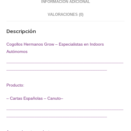
INFORMACIÓN ADICIONAL
VALORACIONES (0)
Descripción
Cogollos Hermanos Grow – Especialistas en Indoors
Autónomos
¯¯¯¯¯¯¯¯¯¯¯¯¯¯¯¯¯¯¯¯¯¯¯¯¯¯¯¯¯¯¯¯¯¯¯¯¯¯¯¯¯¯¯¯¯¯¯¯¯¯
¯¯¯¯¯¯¯¯¯¯¯¯¯¯¯¯¯¯¯¯¯¯¯¯¯¯¯¯¯¯¯¯¯¯¯¯¯¯¯¯¯¯¯
Producto:
– Cartas Españolas – Canuto–
¯¯¯¯¯¯¯¯¯¯¯¯¯¯¯¯¯¯¯¯¯¯¯¯¯¯¯¯¯¯¯¯¯¯¯¯¯¯¯¯¯¯¯¯¯¯¯¯¯¯
¯¯¯¯¯¯¯¯¯¯¯¯¯¯¯¯¯¯¯¯¯¯¯¯¯¯¯¯¯¯¯¯¯¯¯¯¯¯¯¯¯¯¯