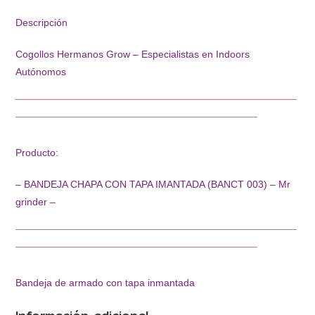
Descripción
Cogollos Hermanos Grow – Especialistas en Indoors
Autónomos
¯¯¯¯¯¯¯¯¯¯¯¯¯¯¯¯¯¯¯¯¯¯¯¯¯¯¯¯¯¯¯¯¯¯¯¯¯¯¯¯¯¯¯¯¯¯¯¯¯¯
¯¯¯¯¯¯¯¯¯¯¯¯¯¯¯¯¯¯¯¯¯¯¯¯¯¯¯¯¯¯¯¯¯¯¯¯¯¯¯¯¯¯¯
Producto:
– BANDEJA CHAPA CON TAPA IMANTADA (BANCT 003) – Mr
grinder –
¯¯¯¯¯¯¯¯¯¯¯¯¯¯¯¯¯¯¯¯¯¯¯¯¯¯¯¯¯¯¯¯¯¯¯¯¯¯¯¯¯¯¯¯¯¯¯¯¯¯
¯¯¯¯¯¯¯¯¯¯¯¯¯¯¯¯¯¯¯¯¯¯¯¯¯¯¯¯¯¯¯¯¯¯¯¯¯¯¯¯¯¯¯
Bandeja de armado con tapa inmantada