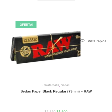
¡OFERTA!
Vista rápida
Parafernalia
,
Sedas
Sedas Papel Black Regular (79mm) – RAW
$
2,820
$
1,500