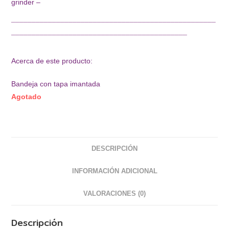
grinder –
¯¯¯¯¯¯¯¯¯¯¯¯¯¯¯¯¯¯¯¯¯¯¯¯¯¯¯¯¯¯¯¯¯¯¯¯¯¯¯¯¯¯¯¯¯¯¯¯¯¯
¯¯¯¯¯¯¯¯¯¯¯¯¯¯¯¯¯¯¯¯¯¯¯¯¯¯¯¯¯¯¯¯¯¯¯¯¯¯¯¯¯¯¯
Acerca de este producto:
Bandeja con tapa imantada
Agotado
DESCRIPCIÓN
INFORMACIÓN ADICIONAL
VALORACIONES (0)
Descripción