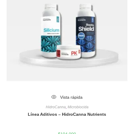
Vista rápida
HidroCanna
,
Microbiocida
Línea Aditivos – HidroCanna Nutrients