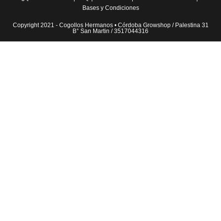
Bases y Condiciones
Copyright 2021 - Cogollos Hermanos • Córdoba Growshop / Palestina 31
B° San Martin / 3517044316