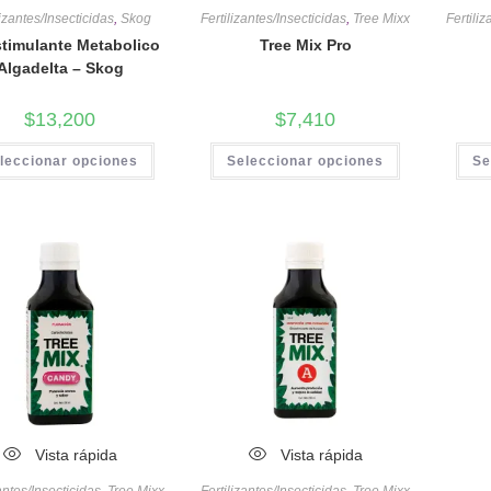
lizantes/Insecticidas
,
Skog
Fertilizantes/Insecticidas
,
Tree Mixx
Fertili
timulante Metabolico
Tree Mix Pro
Algadelta – Skog
$
13,200
$
7,410
leccionar opciones
Seleccionar opciones
Se
Vista rápida
Vista rápida